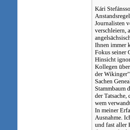
Kári Stefánsso
Anstandsregel
Journalisten v
verschleiern,
angelsächsisc
Ihnen immer kl
Fokus seiner G
Hinsicht ignor
Kollegen über
der Wikinger"
Sachen Geneal
Stammbaum der
der Tatsache, 
wem verwandt 
In meiner Erfa
Ausnahme. Ich
und fast aller