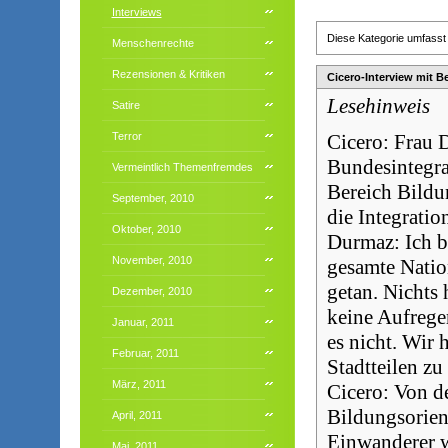
Interviews
Diese Kategorie umfasst 
Menschenrechte
Rezensionen & Kritiken
Cicero-Interview mit B
Lesehinweis
Satire
Cicero: Frau 
Terror
Bundesintegra
Vermeintlich Themenfremdes
Bereich Bildu
September, 2010
die Integratio
Oktober, 2010
Durmaz: Ich bi
November, 2010
gesamte Nation
getan. Nichts
Dezember, 2010
keine Aufreger
Januar, 2011
es nicht. Wir 
Februar, 2011
Stadtteilen zu
März, 2011
Cicero: Von de
Bildungsorien
April, 2011
Einwanderer w
Mai, 2011