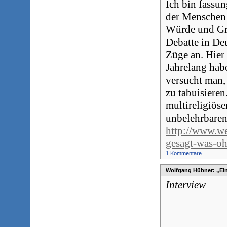
Ich bin fassu
der Menschen 
Würde und Grö
Debatte in De
Züge an. Hier
Jahrelang habe
versucht man,
zu tabuisieren
multireligiöse
unbelehrbaren
http://www.we
gesagt-was-o
1 Kommentare
Wolfgang Hübner: „Ein
Interview