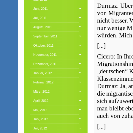
Durmaz: Überha
Juni, 2011
von Migranten
Juli, 2011
nicht besser.
nur wenige M
August, 2011
würden. Mich 
September, 2011
[...]
Oktober, 2011
Cicero: In Ih
November, 2011
Migrationshin
Dezember, 2011
„deutschen“ K
Januar, 2012
Klassenzimme
Februar, 2012
Durmaz: Ja, a
März, 2012
die migrantis
sich aufzuwer
April, 2012
man bleibt eb
Mai, 2012
auch von zuha
Juni, 2012
[...]
Juli, 2012