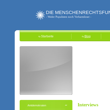
DIE MENSCHENRECHTSFU
- Weder Populisten noch Verharmloser -
Startseite
Blog
Interviews
Antidemokraten