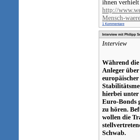
ihnen verhielt
http://www.we
Mensch-waere
1 Kommentare
Interview mit Philipp 
Interview
Während die 
Anleger über
europäischer
Stabilitätsm
hierbei unte
Euro-Bonds g
zu hören. Be
wollen die T
stellvertret
Schwab.