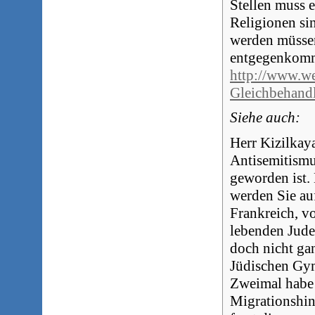
Stellen muss 
Religionen sin
werden müssen
entgegenkomme
http://www.we
Gleichbehand
Siehe auch:
Herr Kizilkaya
Antisemitismu
geworden ist. 
werden Sie auf
Frankreich, vo
lebenden Juden
doch nicht gan
Jüdischen Gym
Zweimal habe 
Migrationshint