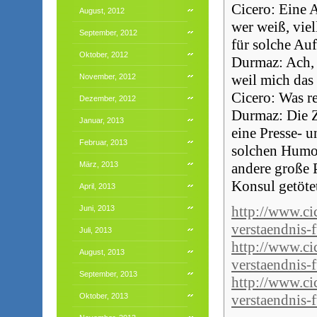
Cicero: Eine 
August, 2012
wer weiß, vie
September, 2012
für solche A
Oktober, 2012
Durmaz: Ach, 
weil mich das 
November, 2012
Cicero: Was r
Dezember, 2012
Durmaz: Die Z
Januar, 2013
eine Presse- u
Februar, 2013
solchen Humor
März, 2013
andere große 
Konsul getöte
April, 2013
http://www.cic
Juni, 2013
verstaendnis-
Juli, 2013
http://www.cic
August, 2013
verstaendnis-
September, 2013
http://www.cic
verstaendnis-
Oktober, 2013