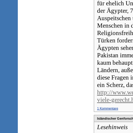
für ehelich U
der Ägypter, 7
Auspeitschen 
Menschen in d
Religionsfreih
Türken forder
Ägypten sehen 
Pakistan imme
kaum behaupte
Ländern, außer
diese Fragen 
ein Scherz, da
http://www.we
viele-gerecht.
1 Kommentare
Isländischer Genforsch
Lesehinweis